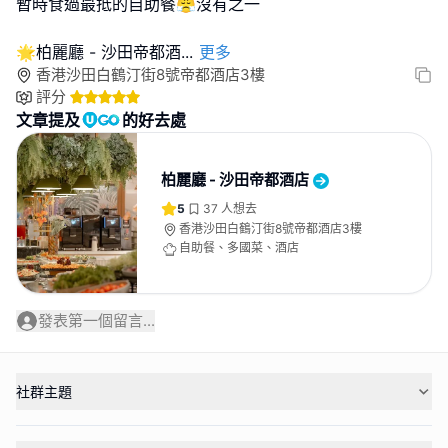
暫時食過最抵的自助餐😤沒有之一
🌟柏麗廳 - 沙田帝都酒
...
更多
香港沙田白鶴汀街8號帝都酒店3樓
評分
文章提及
的好去處
柏麗廳 - 沙田帝都酒店
5
37
人想去
香港沙田白鶴汀街8號帝都酒店3樓
自助餐、多國菜、酒店
發表第一個留言...
社群主題