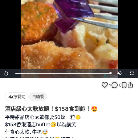
Loaded
:
Replay
Unmute
Full
100.00%
4
0
擦餐勁
自助餐
酒店級心太軟放題！$158食到飽！🤩
平時甜品店心太軟都要50蚊一粒🙂‍↔️
$158香港酒店buffet😳以為講笑
任食心太軟､牛扒🤯