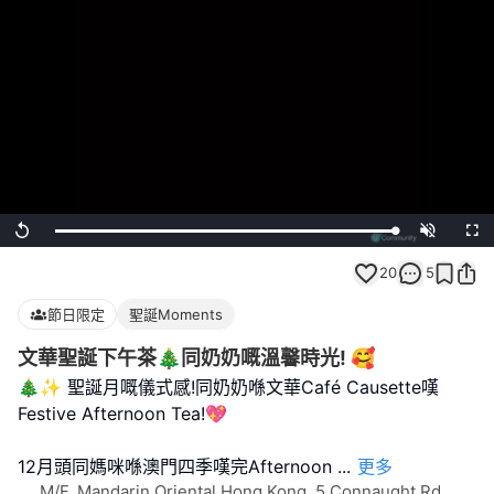
Loaded
:
Replay
Unmute
Full
100.00%
20
5
節日限定
聖誕Moments
文華聖誕下午茶🎄同奶奶嘅溫馨時光! 🥰
🎄✨ 聖誕月嘅儀式感!同奶奶喺文華Café Causette嘆
Festive Afternoon Tea!💖
12月頭同媽咪喺澳門四季嘆完Afternoon
...
更多
M/F, Mandarin Oriental Hong Kong, 5 Connaught Rd