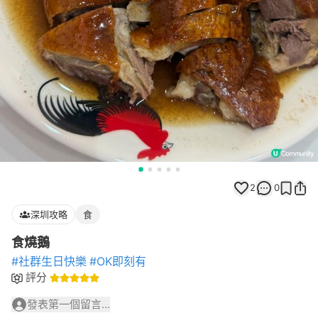
2
0
深圳攻略
食
食燒鵝
#社群生日快樂
#OK即刻有
評分
發表第一個留言...