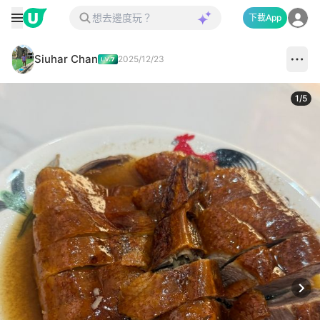
下載App
Siuhar Chan
2025/12/23
1
/
5
Next