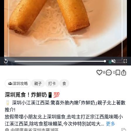
Loaded
:
Replay
Unmute
Full
100.00%
8
0
深圳攻略
親子
打卡
食
深圳覓食！炸鮮奶📱💯
🥛 深圳小江溪江西菜:驚喜外脆內嫩｢炸鮮奶｣親子北上著數
推介!
放假帶埋小朋友北上深圳搵食,去咗主打正宗江西風味嘅小
江溪江西菜,除咗食惹味贛菜,今次仲特別試咗大
...
更多
中國廣東省深圳市羅湖區