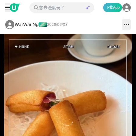
下載App
WaiWai Ng
2026/06/03