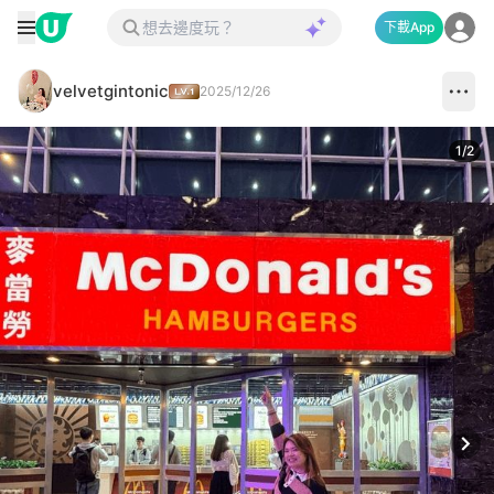
下載App
velvetgintonic
2025/12/26
1
/
2
Next