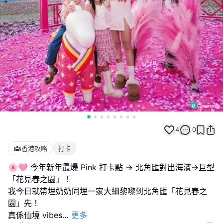
4
0
香港攻略
打卡
🌸🩷 今年新年最爆 Pink 打卡點 → 北角匯對出海濱→巨型
「花見春之園」！
我今日就帶埋奶奶同埋一家大細黎嚟到北角匯「花見春之
園」先！
真係仙境 vibes
...
更多