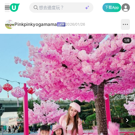
下載App
Pinkpinkyogamama
2026/01/26
1
/
8
Next