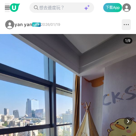
下載App
yan yan
2026/01/19
1
/
9
Next