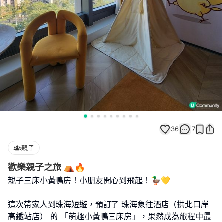
36
7
親子
歡樂親子之旅 ⛺️🔥
親子三床小黃鴨房！小朋友開心到飛起！🦆💛
這次帶家人到珠海短遊，預訂了 珠海象往酒店（拱北口岸
高鐵站店） 的 「萌趣小黃鴨三床房」，果然成為旅程中最