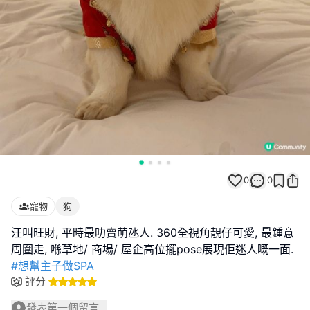
0
0
寵物
狗
汪叫旺財, 平時最叻賣萌氹人. 360全視角靚仔可愛, 最鍾意
#想幫主子做SPA
評分
發表第一個留言...