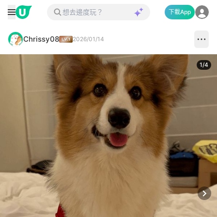
下載App
Chrissy08
2026/01/14
1
/
4
Next