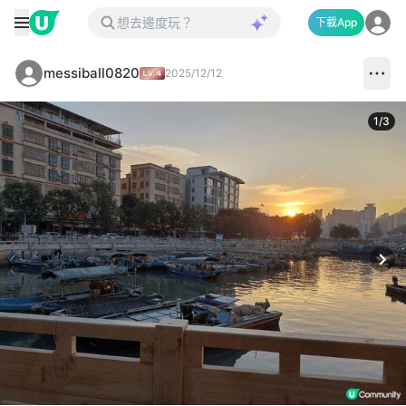
下載App
messiball0820
2025/12/12
1
/
3
Next