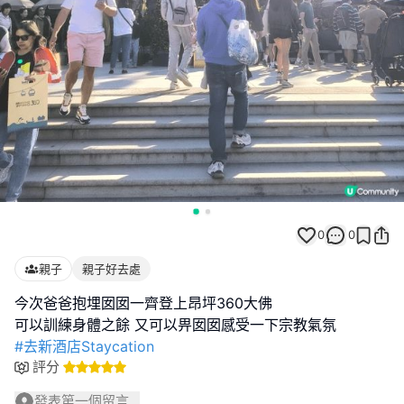
0
0
親子
親子好去處
今次爸爸抱埋囡囡一齊登上昂坪360大佛
#去新酒店Staycation
評分
發表第一個留言...