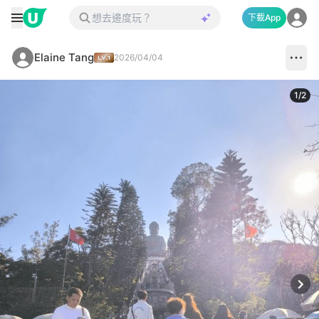
下載App
Elaine Tang
2026/04/04
1
/
2
Next