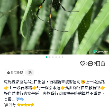
0
0
香港攻略
玩
屯馬線顯徑站A岀口出發，行程簡單複習易明😘上一段馬路
👉上一段石級路👉行一程引水道👉落紅梅谷自然教育徑👉
好自然咁行去食午飯，去旅遊行到哪裡是終點算並不重要，
☺️最
...
更多
評分