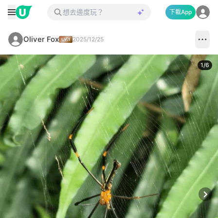
下載App
Oliver Fox
2025/12/25
1
/
6
Next