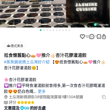
12
1
港式美食
抵食懷舊點心🥧🩷推介👍🏻杏汁花膠灌湯餃
#蒸魚腩爸媽土瓜灣好介紹
【😍抵食懷舊點心🥧🩷推介👍🏻
杏汁花膠灌湯餃😊】
🌸杏汁花膠灌湯餃
💟推介💟平時食灌湯餃就食得多,第一次食杏汁花膠嘅灌湯
餃😍😍奶白色嘅
...
更多
土瓜灣新碼頭街38號翔龍灣廣場1樓130A號舖
評分
文章提及
的好去處