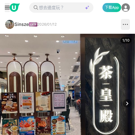
下載App
Sinsze
2026/01/12
1
/
10
Next