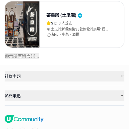
茶皇殿 (土瓜灣)
5
3
人想去
土瓜灣新碼頭街38號翔龍灣廣場1樓
130A號舖
點心、中菜、酒樓
顯示所有留言(
1
)...
社群主題
熱門地點