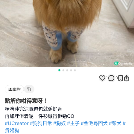
1
0
寵物
狗
點解你咁得意呀！
啱啱沖完涼嘅包包就係好香
#UCreator
#狗狗日常
#狗奴
#主子
#金毛尋回犬
#柴犬
#
貴婦狗