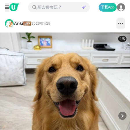
下載App
Anki
2026/01/29
1
/
5
Next