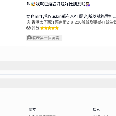
呢🤯我就已經諗好送咩比朋友啦💁🏻‍♀️
適逢miffy和Yuskin都有70年歷史,所以就聯乘推
..
香港太子西洋菜南街218-220號號及弼街41號生
評分
發表第一個留言...
關於
探索