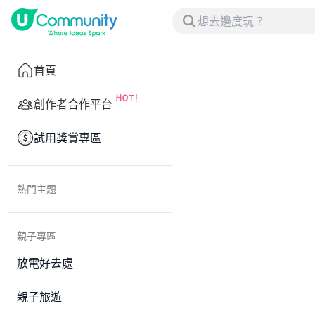
首頁
創作者合作平台
試用獎賞專區
熱門主題
親子專區
放電好去處
親子旅遊