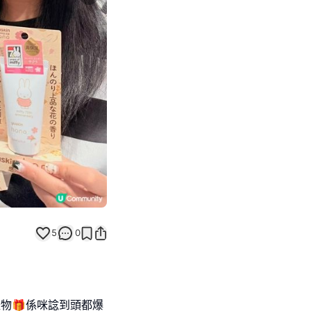
Next slide
5
0
物🎁係咪諗到頭都爆