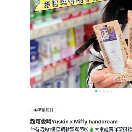
著數報料
超可愛嘅Yuskin x Miffy handcream
仲有唔夠1個星期就聖誕節啦🎄大家諗買咩聖誕禮