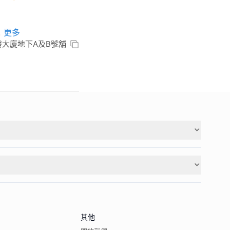
.
更多
發大廈地下A及B號舖
其他