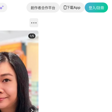
下載App
創作者合作平台
登入/註冊
1
/
5