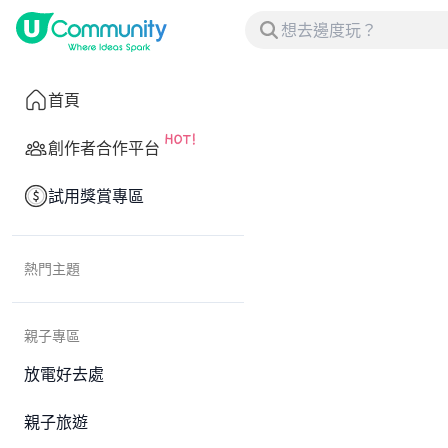
首頁
創作者合作平台
試用獎賞專區
熱門主題
親子專區
放電好去處
親子旅遊