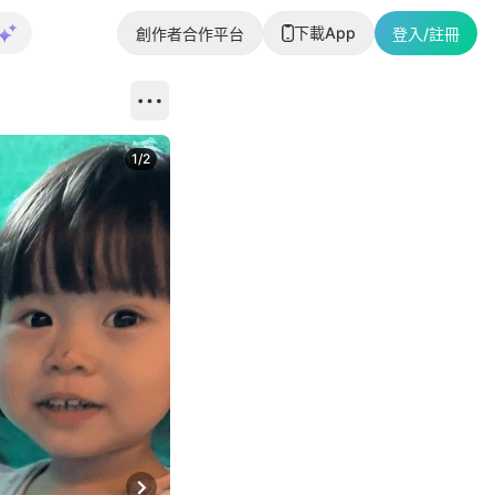
下載App
創作者合作平台
登入/註冊
1
/
2
即睇更多社