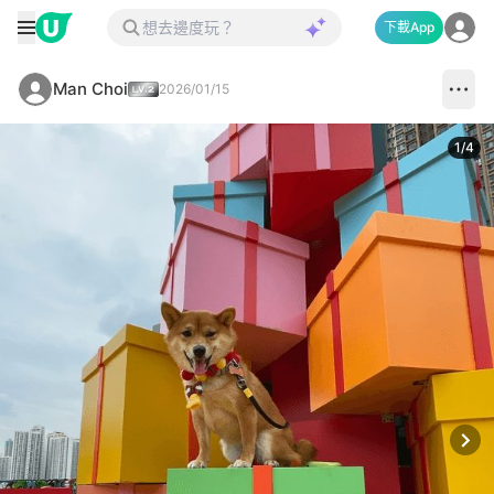
下載App
Man Choi
2026/01/15
1
/
4
Next