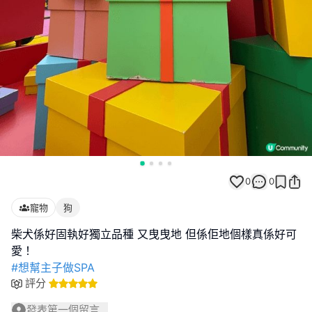
0
0
寵物
狗
柴犬係好固執好獨立品種 又曳曳地 但係佢地個樣真係好可
#想幫主子做SPA
評分
發表第一個留言...