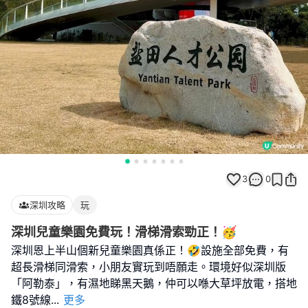
3
0
深圳攻略
玩
深圳兒童樂園免費玩！滑梯滑索勁正！🥳
深圳恩上半山個新兒童樂園真係正！🤣設施全部免費，有
超長滑梯同滑索，小朋友實玩到唔願走。環境好似深圳版
「阿勒泰」，有濕地睇黑天鵝，仲可以喺大草坪放電，搭地
鐵8號線
...
更多