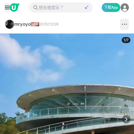
下載App
mryoyo
2025/12/28
1
/
7
Next