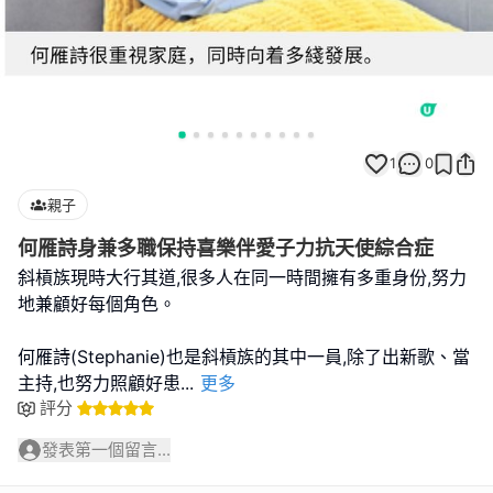
1
0
親子
何雁詩身兼多職保持喜樂伴愛子力抗天使綜合症
斜槓族現時大行其道,很多人在同一時間擁有多重身份,努力
地兼顧好每個角色。
何雁詩(Stephanie)也是斜槓族的其中一員,除了出新歌、當
主持,也努力照顧好患
...
更多
評分
發表第一個留言...