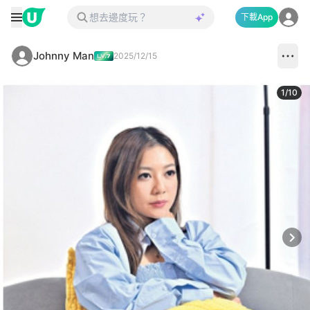
下載App
Johnny Man
2025/12/15
1
/
10
Next