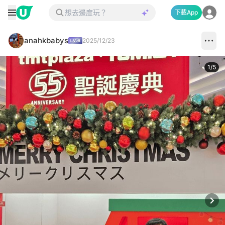
下載App
anahkbabys
2025/12/23
1
/
5
Next