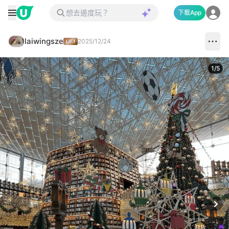
下載App
laiwingsze
2025/12/24
1
/
5
Next