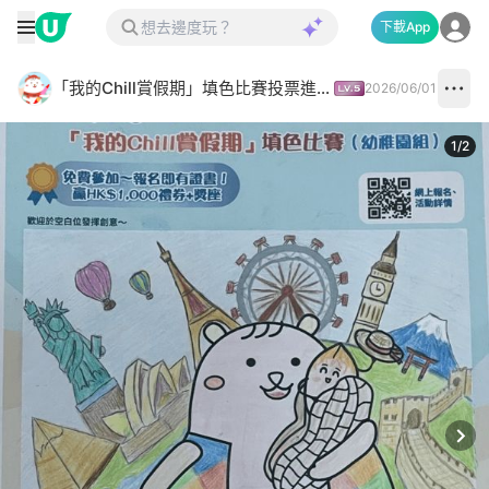
下載App
「我的Chill賞假期」填色比賽投票進行中✅
2026/06/01
1
/
2
Next