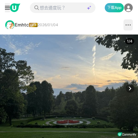
下載App
Emhtc
2026/01/04
1
/
4
Next