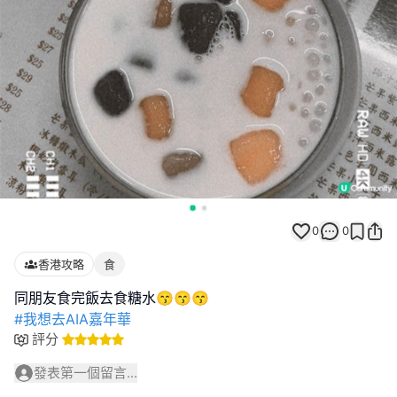
0
0
香港攻略
食
#我想去AIA嘉年華
評分
發表第一個留言...