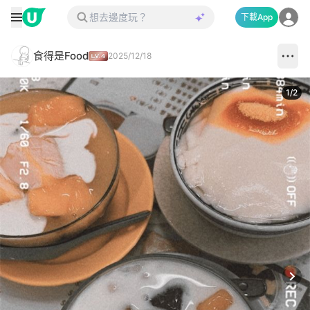
下載App
食得是Food
2025/12/18
1
/
2
Next