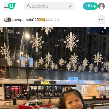
下載App
Lovepamela121
2025/12/21
1
/
4
Next