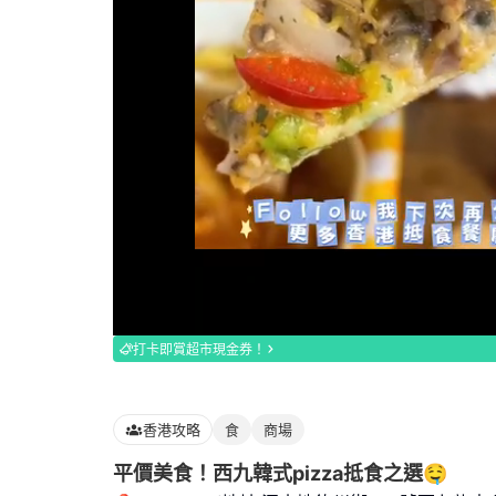
Loaded
:
100.00%
打卡即賞超市現金券！
香港攻略
食
商場
平價美食！西九韓式pizza抵食之選🤤