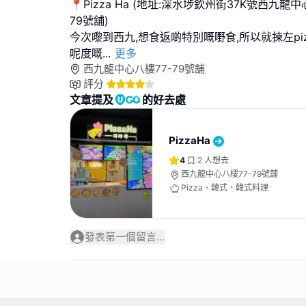
📍Pizza Ha (地址:深水埗欽州街37K號西九龍中
79號舖)
今次嚟到西九,想食返啲特別嘅嘢食,所以就揀左pizz
呢度嘅
...
更多
西九龍中心八樓77-79號舖
評分
文章提及
的好去處
PizzaHa
4
2
人想去
西九龍中心八樓77-79號舖
Pizza、韓式、韓式料理
發表第一個留言...