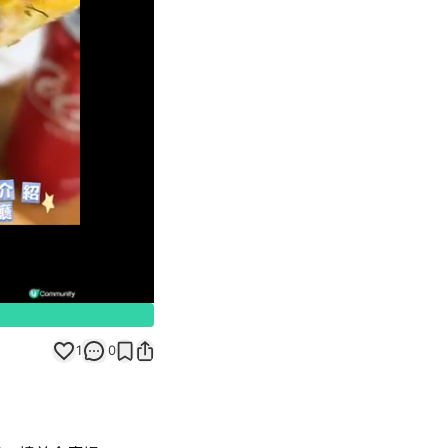
Unmute
1
0