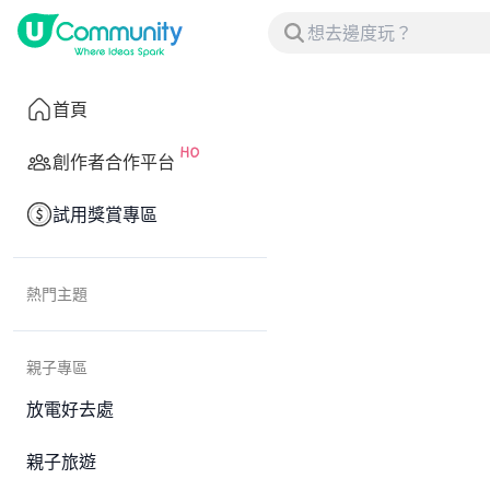
首頁
創作者合作平台
試用獎賞專區
熱門主題
親子專區
放電好去處
親子旅遊