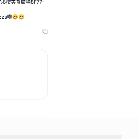
心8樓美食廣場8F77-
a啦😆😆