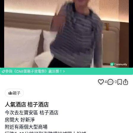
Loaded
:
Unmute
100.00%
參與《Chill賞親子放電祭》贏巨獎！
4
0
親子
人氣酒店 桔子酒店
今次去左寶安區 桔子酒店
房間大 好新淨
附近有兩個大型商場