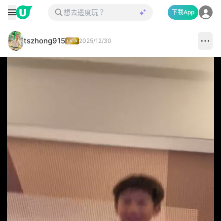
下載App
tszhong915
2025/12/30