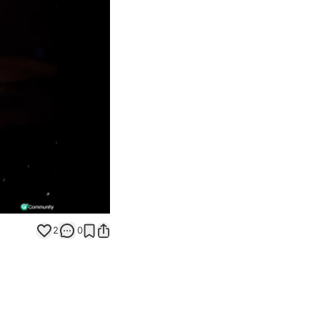
Unmute
2
0