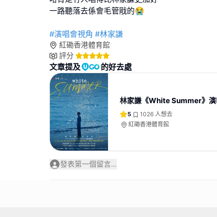
一路聽落去係會毛管戙的😭
#演唱會視角
#林家謙
紅磡香港體育館
評分
文章提及
的好去處
林家謙《White Summer》
5
1026
人想去
紅磡香港體育館
發表第一個留言...