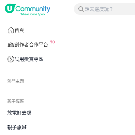
首頁
創作者合作平台
試用獎賞專區
熱門主題
親子專區
放電好去處
親子旅遊