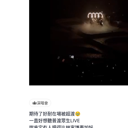
Loaded
:
100.00%
演唱會
期待了好耐在場被超渡🥹
一直好想聽普渡眾生LIVE
咁肯定冇人唱得比林家謙更加好