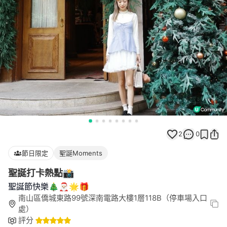
2
0
節日限定
聖誕Moments
聖誕打卡熱點📸
聖誕節快樂🎄🎅🏻🌟🎁
南山區僑城東路99號深南電路大樓1層118B（停車場入口
處）
評分