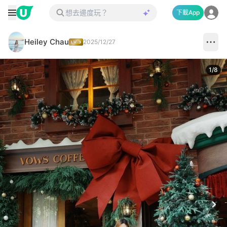
下載App
Heiley Chau
2025/12/27
1
/
8
Next