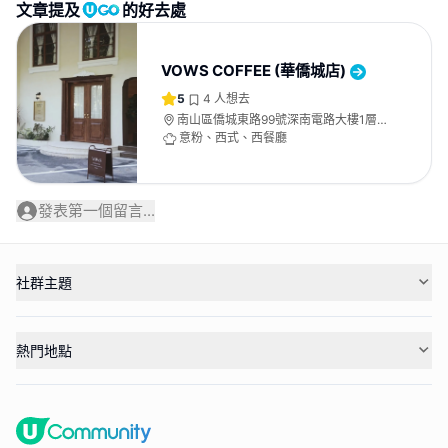
文章提及
的好去處
VOWS COFFEE (華僑城店)
5
4
人想去
南山區僑城東路99號深南電路大樓1層
118B（停車場入口處）
意粉、西式、西餐廳
發表第一個留言...
社群主題
熱門地點