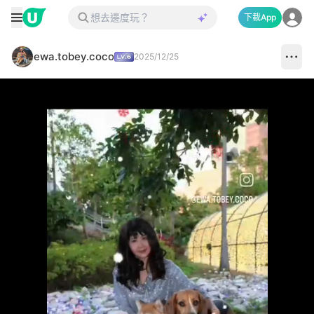
下載App
ewa.tobey.coco
2025/12/25