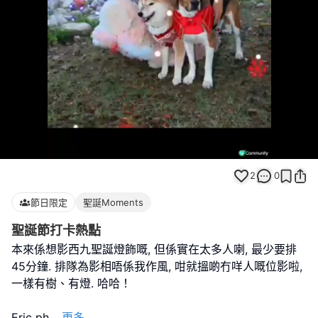
Loaded
:
Unmute
100.00%
2
0
節日限定
聖誕Moments
聖誕節打卡熱點
本來係想影西九聖誕燈飾嘅, 但係實在太多人喇, 最少要排
45分鐘. 排隊為影相唔係我作風, 咁就搵啲冇咩人嘅位影啦,
一樣有樹、有燈. 哈哈！
Eric ph
...
更多