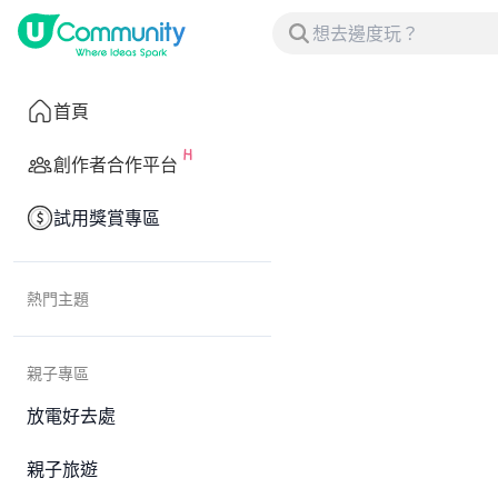
首頁
創作者合作平台
試用獎賞專區
熱門主題
親子專區
放電好去處
親子旅遊