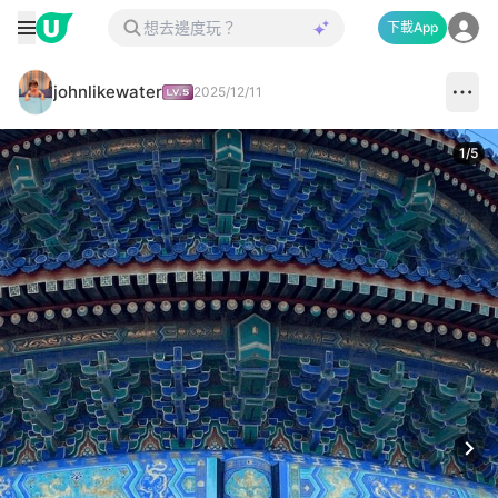
下載App
johnlikewater
2025/12/11
1
/
5
Next