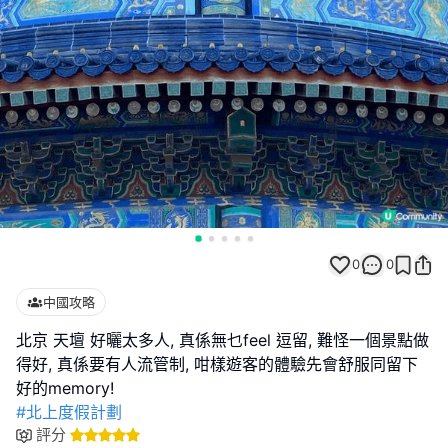
0
0
中國攻略
北京 天壇 好曬太多人, 真係無乜feel 逗留, 難怪一個景點做
得好, 真係要有人流管制, 咁樣遊客的體驗先會舒服同留下
#北上度假計劃
評分