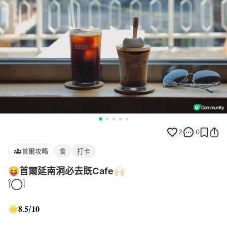
2
0
首爾攻略
食
打卡
😝首爾延南洞必去既Cafe🙌🏻
𓌉◯𓇋
🌟𝟖.𝟓/𝟏𝟎