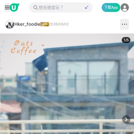
下載App
Hker_foodie
2026/06/02
1
/
5
Next