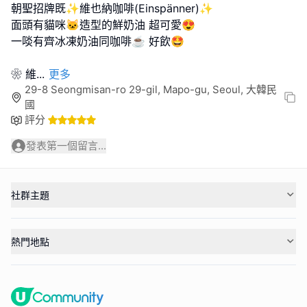
朝聖招牌既✨維也納咖啡(Einspänner)✨
面頭有貓咪🐱造型的鮮奶油 超可愛😍
一啖有齊冰凍奶油同咖啡☕️ 好飲🤩
❀ 維
...
更多
29-8 Seongmisan-ro 29-gil, Mapo-gu, Seoul, 大韓民
國
評分
發表第一個留言...
社群主題
熱門地點