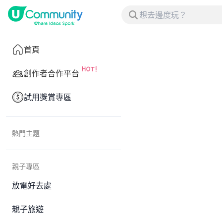
首頁
創作者合作平台
試用獎賞專區
熱門主題
親子專區
放電好去處
親子旅遊