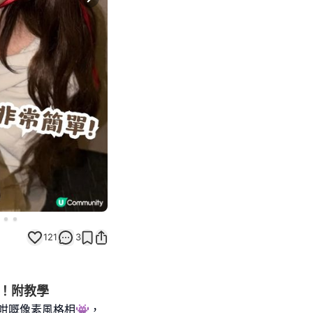
Next slide
121
3
揀！附教學
遊戲咁嘅像素風格相👾，