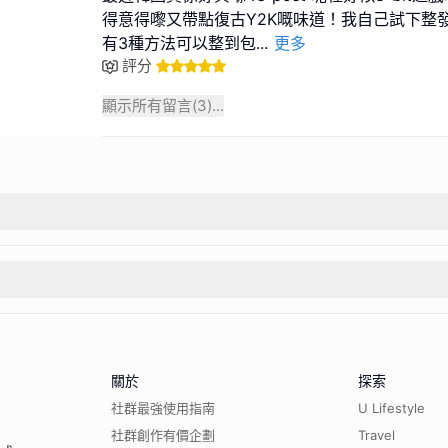
得意得嚟又帶點復古Y2K嘅味道！我自己試下整
有3種方法可以整到包
...
更多
評分
顯示所有留言(
3
)...
關於
探索
社群最強使用指南
U Lifestyle
社群創作有價企劃
Travel