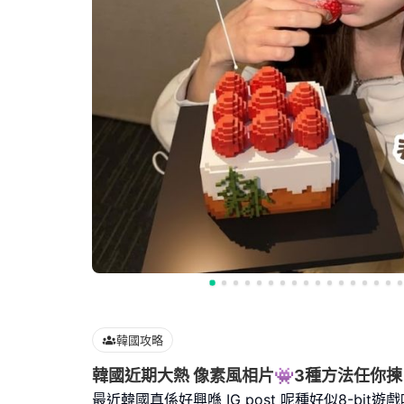
韓國攻略
韓國近期大熱 像素風相片👾3種方法任你
最近韓國真係好興喺 IG post 呢種好似8-bit