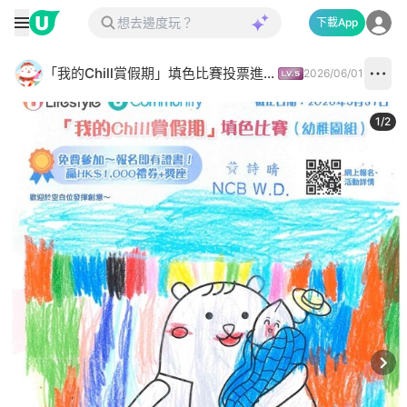
下載App
「我的Chill賞假期」填色比賽投票進行中✅
2026/06/01
1
/
2
Next