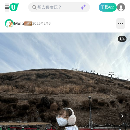
下載App
Melo
2025/12/16
1
/
4
Next