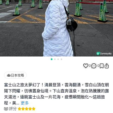
0
0
日本攻略
富士山之旅太夢幻了！清晨登頂，雲海翻湧，雪白山頂在朝
陽下閃耀，彷彿置身仙境。下山直奔溫泉，泡在熱騰騰的露
天湯池，遠眺富士山及一片花海，疲憊瞬間融化～這趟旅
程，美
...
更多
評分