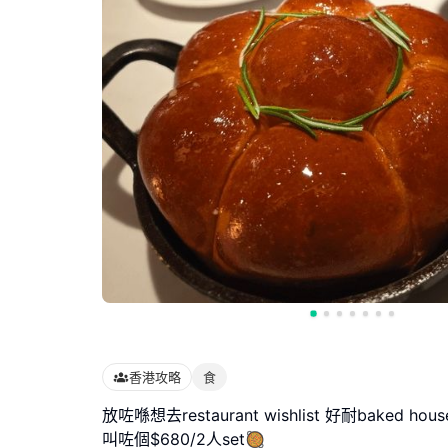
香港攻略
食
放咗喺想去restaurant wishlist 好耐baked hou
叫咗個$680/2人set🥘