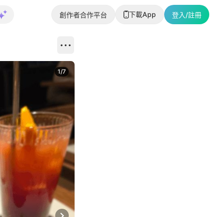
下載App
創作者合作平台
登入/註冊
1
/
7