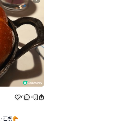
Next slide
0
0
se 西餐🥐