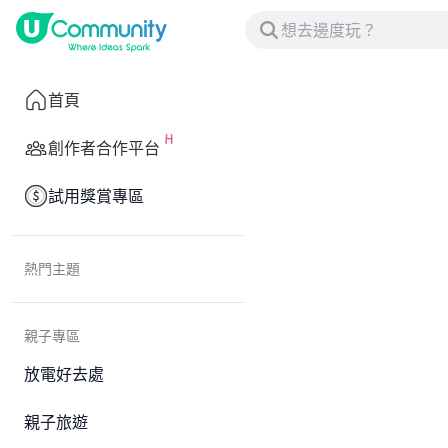
首頁
創作者合作平台
試用獎賞專區
熱門主題
親子專區
放電好去處
親子旅遊