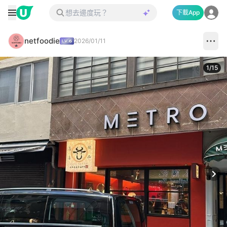
下載App
netfoodie
2026/01/11
1
/
15
Next