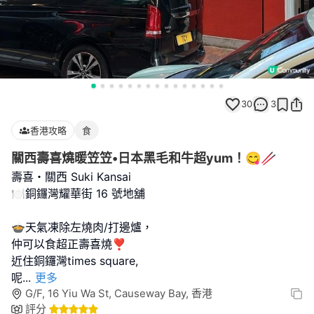
30
3
香港攻略
食
關西壽喜燒暖笠笠•日本黑毛和牛超yum！😋🥢
壽喜・關西 Suki Kansai
🍽銅鑼灣耀華街 16 號地舖
🍲天氣凍除左燒肉/打邊爐，
仲可以食超正壽喜燒❣️
近住銅鑼灣times square,
呢
...
更多
G/F, 16 Yiu Wa St, Causeway Bay, 香港
評分