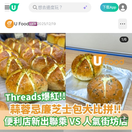
下載App
U Food
2025/12/19
1
/
6
Next