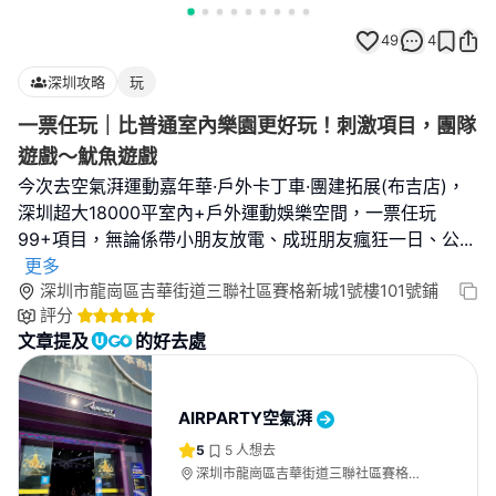
49
4
深圳攻略
玩
一票任玩｜比普通室內樂園更好玩！刺激項目，團隊
遊戲～魷魚遊戲
今次去空氣湃運動嘉年華·戶外卡丁車·團建拓展(布吉店)，
深圳超大18000平室內+戶外運動娛樂空間，一票任玩
99+項目，無論係帶小朋友放電、成班朋友瘋狂一日、公
...
更多
深圳市龍崗區吉華街道三聯社區賽格新城1號樓101號鋪
評分
文章提及
的好去處
AIRPARTY空氣湃
5
5
人想去
深圳市龍崗區吉華街道三聯社區賽格新
城1號樓101號鋪