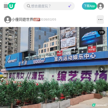
下載App
小僮同遊世界
2026/02/05
1
/
9
Next