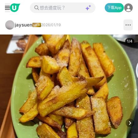
下載App
jaysuen
2026/01/19
1
/
4
Next