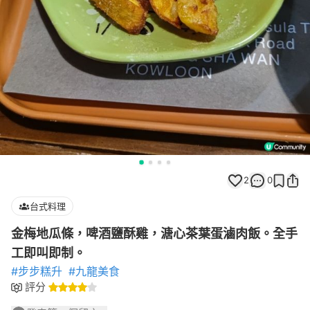
2
0
台式料理
金梅地瓜條，啤酒鹽酥雞，溏心茶葉蛋滷肉飯。全手
工即叫即制。
#步步糕升
#九龍美食
評分