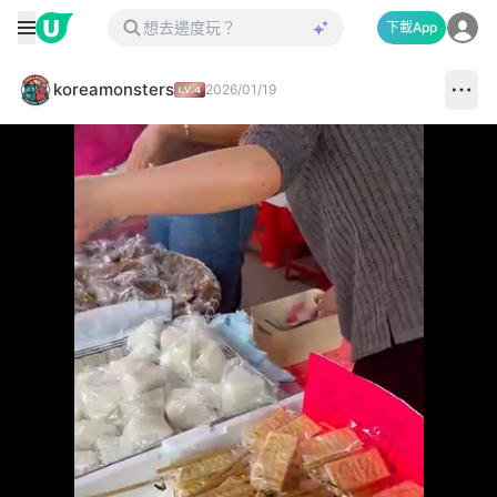
下載App
koreamonsters
2026/01/19