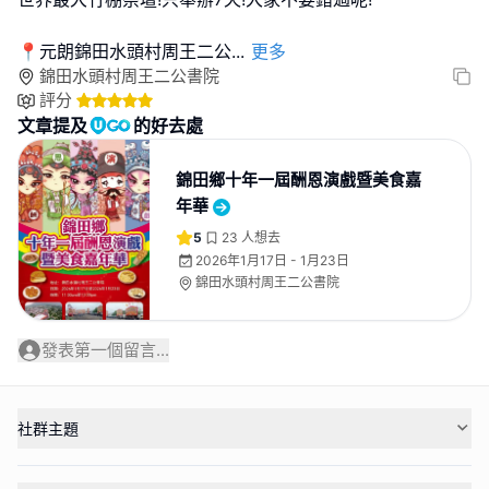
📍元朗錦田水頭村周王二公
...
更多
錦田水頭村周王二公書院
評分
文章提及
的好去處
錦田鄉十年一屆酬恩演戲暨美食嘉
年華
5
23
人想去
2026年1月17日 - 1月23日
錦田水頭村周王二公書院
發表第一個留言...
社群主題