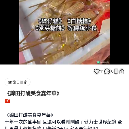
Loaded
:
Unmute
100.00%
11
0
節日限定
《錦田打醮美食嘉年華》
🇭🇰
《錦田打醮美食嘉年華》
十年一次的盛事!而且還可以看剛剛破了健力士世界紀錄,全
世界最大竹棚祭壇!只舉辦7天!大家不要錯過呢!