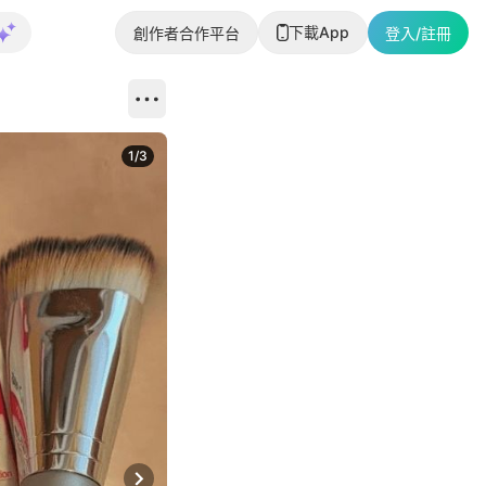
下載App
創作者合作平台
登入/註冊
1
/
3