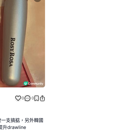
Next slide
0
0
妝一支搞掂，另外韓國