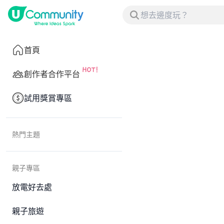
首頁
創作者合作平台
試用獎賞專區
熱門主題
親子專區
放電好去處
親子旅遊