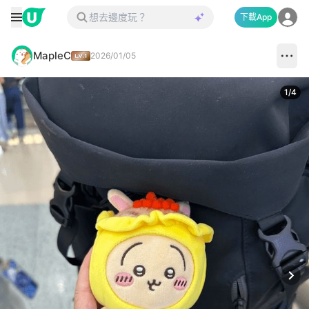
下載App
MapleC
2026/01/05
1
/
4
Next