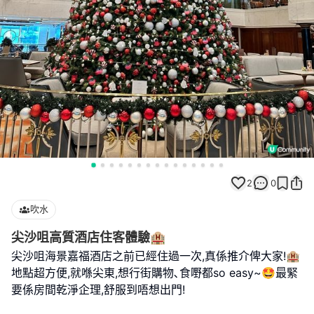
2
0
吹水
尖沙咀高質酒店住客體驗🏨
尖沙咀海景嘉福酒店之前已經住過一次,真係推介俾大家!🏨
地點超方便,就喺尖東,想行街購物､食嘢都so easy~🤩最緊
要係房間乾淨企理,舒服到唔想出門!