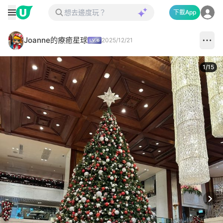
下載App
Joanne的療癒星球
2025/12/21
1
/
15
Next