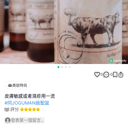
0
0
美妝時尚
#同JOGUMAN過聖誕
評分
發表第一個留言...