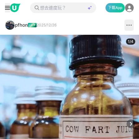
下載App
pfhon
2025/12/26
1
/
4
Next