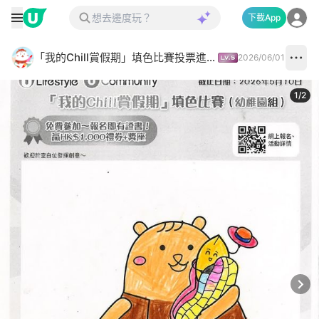
下載App
「我的Chill賞假期」填色比賽投票進行中✅
2026/06/01
1
/
2
Next