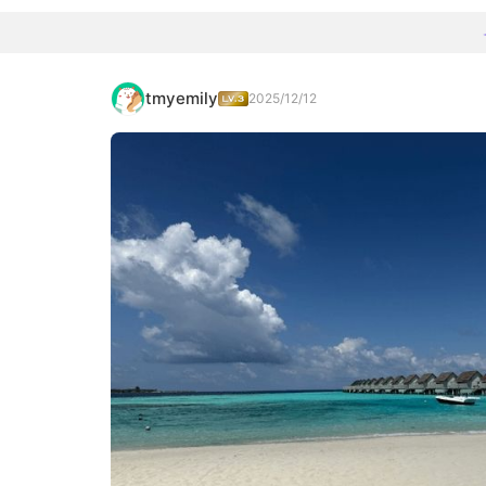
tmyemily
2025/12/12