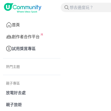
首頁
創作者合作平台
試用獎賞專區
熱門主題
親子專區
放電好去處
親子旅遊