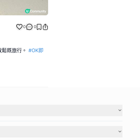
0
0
放鬆既旅行。
#OK即