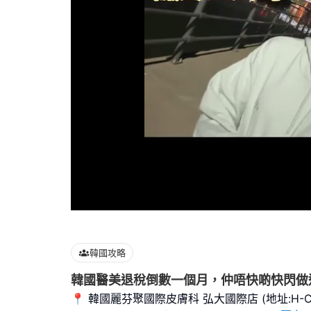
Loaded
:
100.00%
韓國攻略
韓國醫美退稅倒數一個月，仲唔快啲快閃做
📍 韓國麗芬聚國際皮膚科 弘大國際店 (地址:H-Cube b