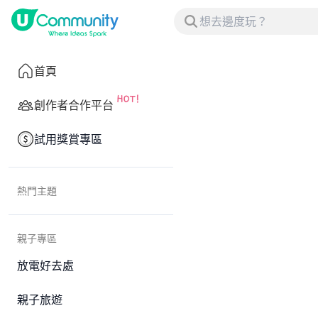
首頁
創作者合作平台
試用獎賞專區
熱門主題
親子專區
放電好去處
親子旅遊