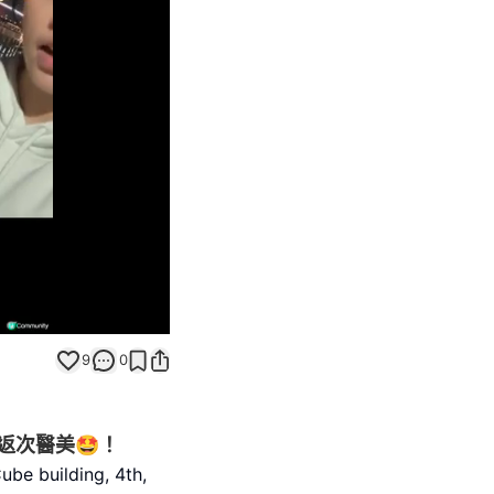
Unmute
9
0
返次醫美🤩！
uilding, 4th,