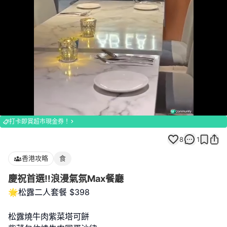
Loaded
:
Unmute
100.00%
打卡即賞超市現金券！
8
1
香港攻略
食
慶祝首選‼️浪漫氣氛Max餐廳
🌟松露二人套餐 $398
松露燒牛肉紫菜塔可餅