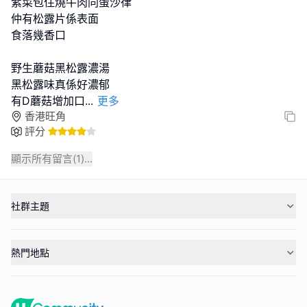
紫菜包住燒牛肉同蛋沙律
仲有松露片係表面
食落幾香口
野生蘑菇黑松露濃湯
黑松露味真係好濃郁
有D蘑菇增加口
...
更多
香港旺角
評分
顯示所有留言(
1
)...
社群主題
熱門地點