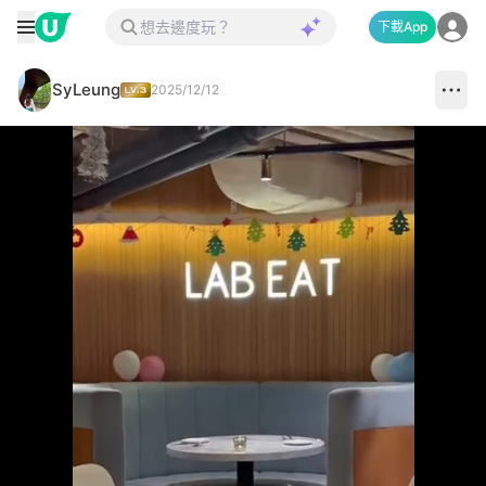
下載App
SyLeung
2025/12/12