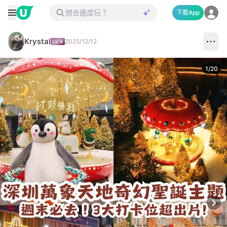
下載App
Krystal
2025/12/12
1
/
20
Next