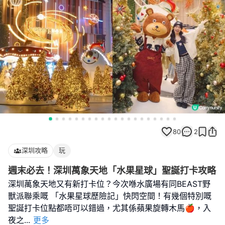
80
2
深圳攻略
玩
週末必去！深圳萬象天地「水果星球」聖誕打卡攻略
深圳萬象天地又有新打卡位？今次喺水廣場有同BEAST野
獸派聯乘嘅 「水果星球歷險記」快閃空間！有幾個特別嘅
聖誕打卡位點都唔可以錯過，尤其係蘋果旋轉木馬🍎，入
夜之
...
更多